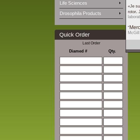
Life Sciences
«Je su
.
rotor
Drosophila Products
laborat
Mer
"
McGill
Quick Order
Last Order
Diamed #
Qty.