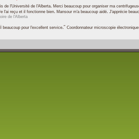
.
is
de l'Université
de l'Alberta
Merci
beaucoup pour
organiser
ma
centrifugeus
.
.
Je l'ai reçu
et
il fonctionne
bien
Mansour
m'a beaucoup aidé
J'apprécie beau
oire de
l'Alberta
ci
."
beaucoup pour
l'excellent service
Coordonnateur
microscopie électronique