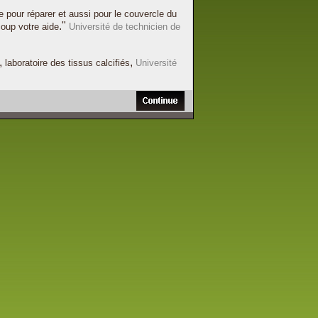
e
pour réparer et
aussi pour
le couvercle du
."
coup
votre aide
Université de
technicien de
,
,
laboratoire
des tissus
calcifiés
Université