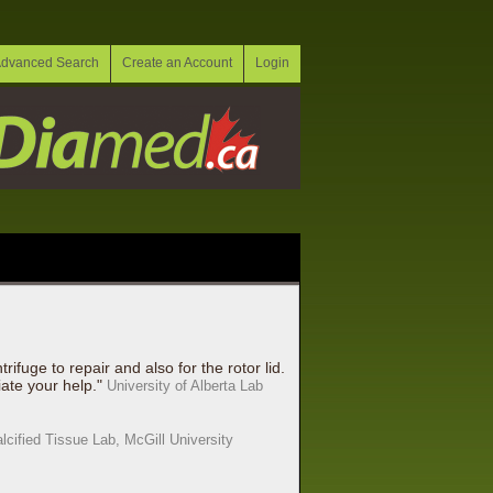
dvanced Search
Create an Account
Login
ifuge to repair and also for the rotor lid.
iate your help."
University of Alberta Lab
lcified Tissue Lab, McGill University