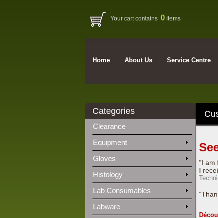
0
Your cart contains
items
Home
About Us
Service Centre
Categories
Cu
Clearance
Equipment
See
Gloves
"I am 
I rece
Histology
Techni
Lab Consumables
"Thank
Labware
Décou