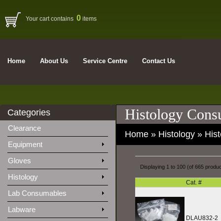
0
Your cart contains
items
Home
About Us
Service Centre
Contact Us
Histology Cons
Categories
Clearance
Home
»
Histology
»
His
Equipment
Gloves
Displaying
1
to
100
(of
665
produc
Histology
Cat. #
Lab Consumables
Labware
DLAU832-2