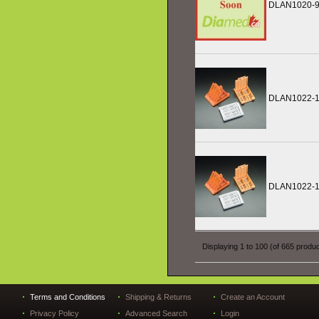
DLAN1020-
DLAN1022-
DLAN1022-1
Displaying
1
to
100
(of
665
produc
Terms and Conditions
Shipping & Returns
Create an Account
Privacy Policy
Advanced Search
Login