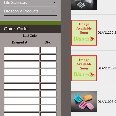
Life Sciences
Drosophila Products
Quick Order
DLAN1260-
Last Order
Diamed #
Qty.
DLAN1260-
DLAN1006-